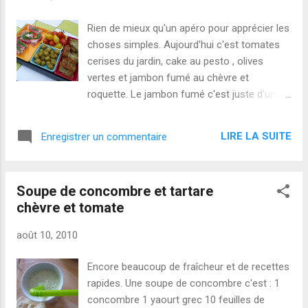
Rien de mieux qu'un apéro pour apprécier les
choses simples. Aujourd'hui c'est tomates
cerises du jardin, cake au pesto , olives
vertes et jambon fumé au chèvre et
roquette. Le jambon fumé c'est juste d'une
simplicité terrible, une demi tranche de
jambon, un mélange de chèvre frais salé et
LIRE LA SUITE
Enregistrer un commentaire
poivré avec de la ciboulette et de la roquette
hachée, on enroule tout et avec un pique en
bois, on présente avec une feuille de
Soupe de concombre et tartare
roquette (encore une production du jardin).
chèvre et tomate
Le cake au pesto , olives et lardons. Une
variante de mes innombrables cakes
août 10, 2010
(quelques exemples dans la rubrique apéro ).
La différence c'est que le pesto , c'est moi
Encore beaucoup de fraîcheur et de recettes
qui l'ai fait :-))
rapides. Une soupe de concombre c'est : 1
concombre 1 yaourt grec 10 feuilles de