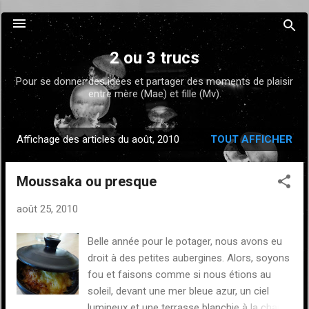
Accéder au contenu principal
2 ou 3 trucs
Pour se donner des idées et partager des moments de plaisir
entre mère (Mae) et fille (Mv).
Affichage des articles du août, 2010
TOUT AFFICHER
A
r
Moussaka ou presque
t
i
août 25, 2010
c
l
Belle année pour le potager, nous avons eu
e
droit à des petites aubergines. Alors, soyons
s
fou et faisons comme si nous étions au
soleil, devant une mer bleue azur, un ciel
lumineux et une terrasse blanchie à la chaux.