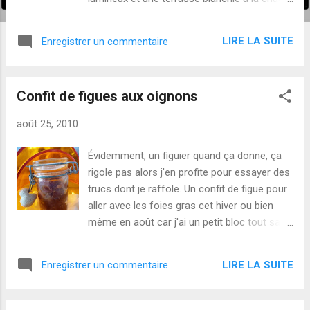
Pour 4 cocottes et un grand plat de cuisson
3 aubergines 2 oignons 650g de viande
LIRE LA SUITE
Enregistrer un commentaire
hachée 250g de ricotta 400g de pulpe de
tomate 70g de concentré de tomate une
grosse poignée d'origan huile d'olive gruyère
Confit de figues aux oignons
Émincez les oignons dans de l'huile d'olive.
Dans un grand saladier, mélangez la viande,
août 25, 2010
l'oignon, la pulpe et le concentré de tomate,
l'origan, la ricotta , salez et poivrez. Coupez
Évidemment, un figuier quand ça donne, ça
les aubergines en fines rondelles et disposez
rigole pas alors j'en profite pour essayer des
les au fond de vos plats préalablement
trucs dont je raffole. Un confit de figue pour
huilés. Superposez les couches de farce et
aller avec les foies gras cet hiver ou bien
d'aubergines. Terminez par une poignée de
même en août car j'ai un petit bloc tout sage
gruyère, enfournez à 180° (30 mn pour les
qui m'attend au frigo. 4 figues 1 oignon blanc
cocottes, 1 heure pour le plat).
(moyen) 1 échalote 1 càs de Porto 1 càs de
LIRE LA SUITE
Enregistrer un commentaire
vinaigre balsamique 1 càc de miel beurre
sel/poivre Émincez l'oignon et l'échalote.
Faites revenir à feu moyen dans le beurre.