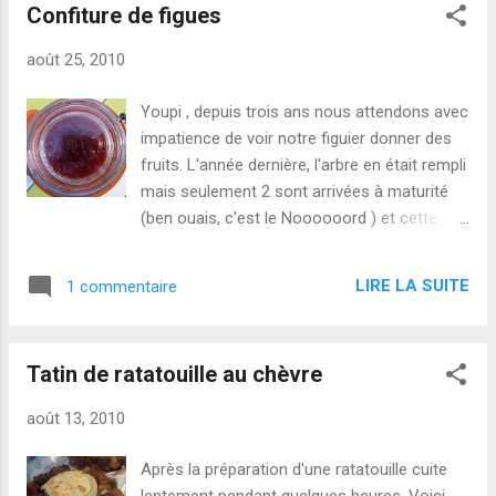
Confiture de figues
Quand le tout devient translucide, rajoutez
les figues préalablement épluchées et
août 25, 2010
coupées en petits morceaux. Rajoutez le
Porto, le vinaigre, le miel, sel et poivre. Faites
Youpi , depuis trois ans nous attendons avec
cuire à feu doux pendant 20 mn . Froid ou
impatience de voir notre figuier donner des
chaud, c'est un régal.
fruits. L'année dernière, l'arbre en était rempli
mais seulement 2 sont arrivées à maturité
(ben ouais, c'est le Noooooord ) et cette
année, météo tout aussi médiocre mais
maturité en plus, ce grand fou nous a
LIRE LA SUITE
1 commentaire
comblé. Alors dans la série, confiture
préférée de la maison : je dis Figue La
recette du jour c'est : 1k de sucre ( gelsuc ou
Tatin de ratatouille au chèvre
autre) pour 1k2 de figues on épluche, on
coupe en 8, on fait cuire le tout. Quand ça
août 13, 2010
bout, on laisse 7 mn . Et après : ON
S'ÉCLATE !!!! avec une faisselle c'est encore
Après la préparation d'une ratatouille cuite
mieux