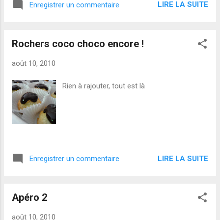
LIRE LA SUITE
Enregistrer un commentaire
casserole et faites chauffer. Quand ça bout,
on arrête et on verse délicatement sur la
faisselle que l'on aura préalablement bien
Rochers coco choco encore !
tassée dans les verrines. Au frais pendant
quelques heures et c'est parfait.
août 10, 2010
Rien à rajouter, tout est là
LIRE LA SUITE
Enregistrer un commentaire
Apéro 2
août 10, 2010