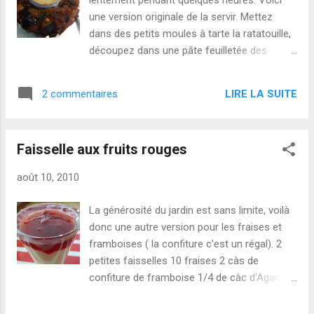
lentement pendant quelques heures. Voici
une version originale de la servir. Mettez
dans des petits moules à tarte la ratatouille,
découpez dans une pâte feuilletée des
disques de la largeur des moules. Recouvrez
la ratatouille de la pâte en rentrant bien celle-
LIRE LA SUITE
2 commentaires
ci sur les bords. Faites cuire pendant 30 mn
à 180°. Retournez les tartes, disposez une
rondelle de chèvre et mettez sur grill
Faisselle aux fruits rouges
quelques minutes. Servez aussitôt.
août 10, 2010
La générosité du jardin est sans limite, voilà
donc une autre version pour les fraises et
framboises ( la confiture c'est un régal). 2
petites faisselles 10 fraises 2 càs de
confiture de framboise 1/4 de càc d'Agar
Agar Coupez les fraises en petits morceaux,
mélangez tous les ingrédients dans une