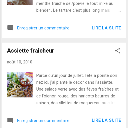
menthe fraîche sel/poivre le tout mixé au
blender . Le tartare c'est plus long mais
terriblement délicieux. 5 grosses tomates 1
crottin de chèvre 1 poignée d'herbes
LIRE LA SUITE
Enregistrer un commentaire
fraîches (coriandre, persil, menthe) 2 càs
d'huile d'olive 1 càs de vinaigre balsamique
Épluchez les tomates, coupez les en petits
Assiette fraîcheur
dés, salez les et faites les dégorgez dans
une passoire. Après plusieurs heures,
août 10, 2010
coupez le crottin en petits dès, hachez les
herbes. Mélangez le tout délicatement avec
Parce qu'un jour de juillet, l'été a pointé son
l'huile d'olive, le sel et poivre. Placez dans
nez ici, j'ai planté le décor dans l'assiette.
des petits moules en silicone (sinon
Une salade verte avec des fèves fraîches et
ramequins avec un film transparent au fond
de l'oignon rouge, des haricots beurres de
pour faciliter le démoulage). Démoulez juste
saison, des rillettes de maquereau au citron
avant de servir, ici accompagné de lamelles
et gingembre (2 petits suisse, 4 filets de
de fenouil cru.
maquereau cuit, 1 citron vert et du
LIRE LA SUITE
Enregistrer un commentaire
gingembre râpé), ... ...un gaspacho de poivron